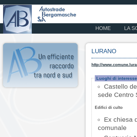
HOME
LA S
LURANO
http://www.comune.luran
Luoghi di interesse
Castello de
sede Centro 
Edifici di culto
Ex chiesa d
comunale