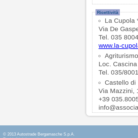
Ricettività
La Cupola 
Via De Gaspe
Tel. 035 800
www.la-cupola
Agriturism
Loc. Cascina 
Tel. 035/800
Castello di
Via Mazzini,
+39 035.800
info@associa
© 2013 Autostrade Bergamasche S.p.A.