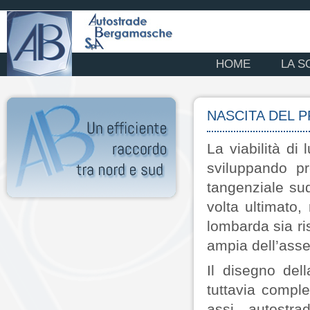
HOME
LA S
NASCITA DEL 
La viabilità di
sviluppando p
tangenziale su
volta ultimato,
lombarda sia ris
ampia dell’asse
Il disegno dell
tuttavia comple
assi autostra