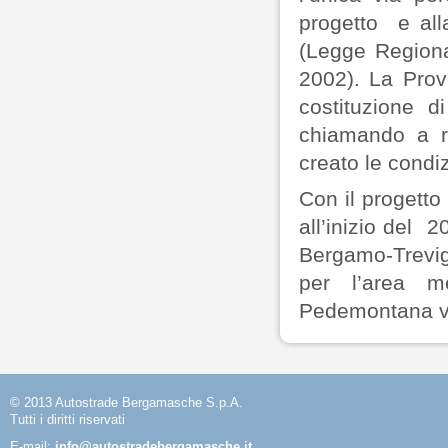
progetto e alla
(Legge Regiona
2002). La Pro
costituzione 
chiamando a rac
creato le condiz
Con il progetto
all’inizio del 
Bergamo-Trevigl
per l’area m
Pedemontana ve
© 2013 Autostrade Bergamasche S.p.A.
Tutti i diritti riservati
E-mail:
info@autostradebergamasche.it