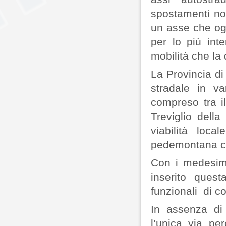
spostamenti nor
un asse che ogg
per lo più int
mobilità che la q
La Provincia d
stradale in v
compreso tra il
Treviglio dell
viabilità loc
pedemontana co
Con i medesimi
inserito questa
funzionali di c
In assenza di 
l’unica via per