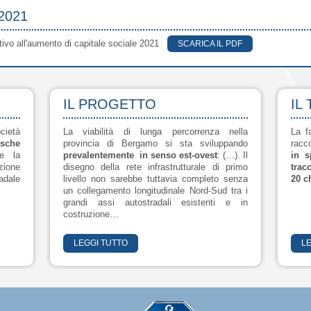
2021
lativo all'aumento di capitale sociale 2021
SCARICA IL PDF
IL PROGETTO
IL
cietà
La viabilità di lunga percorrenza nella
La f
sche
provincia di Bergamo si sta sviluppando
racc
le la
prevalentemente in senso est-ovest
: (…). Il
in s
zione
disegno della rete infrastrutturale di primo
trac
adale
livello non sarebbe tuttavia completo senza
20 c
un collegamento longitudinale Nord-Sud tra i
grandi assi autostradali esistenti e in
costruzione…
LEGGI TUTTO
L