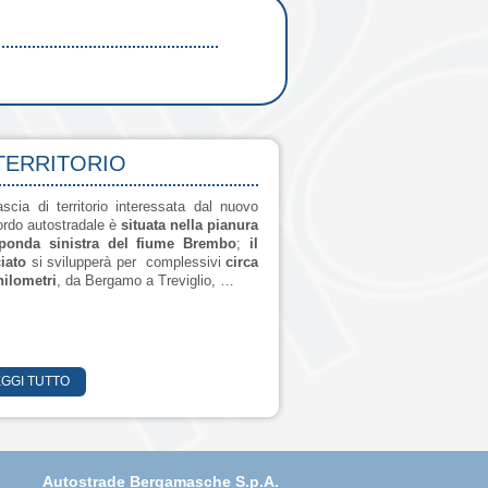
 TERRITORIO
ascia di territorio interessata dal nuovo
ordo autostradale è
situata nella pianura
ponda sinistra del fiume Brembo
;
il
ciato
si svilupperà per complessivi
circa
hilometri
, da Bergamo a Treviglio, …
EGGI TUTTO
Autostrade Bergamasche S.p.A.