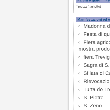
Parchi e giardini - 
Treviza (laghetto)
Manifestazioni ed e
Madonna del
Festa di q
Fiera agric
mostra prodot
fiera Trevig
Sagra di S.
Sfilata di 
Rievocazion
Turta de Tr
S. Pietro
S. Zeno