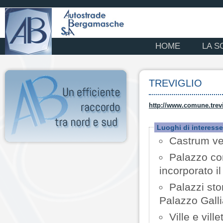
HOME
LA S
TREVIGLIO
http://www.comune.trevig
Luoghi di interesse
Castrum vec
Palazzo com
incorporato i
Palazzi sto
Palazzo Galli
Ville e vill