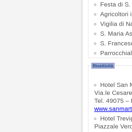
Festa di S.
Agricoltori
Vigilia di N
S. Maria A
S. Frances
Parrocchial
Ricettività
Hotel San M
Via.le Cesare 
Tel. 49075 –
www.sanmartin
Hotel Trevig
Piazzale Verd