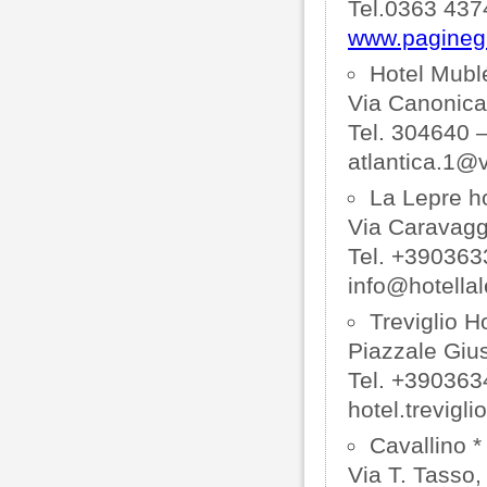
Tel.0363 437
www.paginegial
Hotel Mublé
Via Canonica
Tel. 304640 
atlantica.1@vi
La Lepre ho
Via Caravagg
Tel. +39036
info@hotella
Treviglio Ho
Piazzale Giu
Tel. +39036
hotel.trevig
Cavallino *
Via T. Tasso,