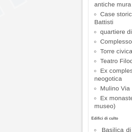
antiche mura
Case storic
Battisti
quartiere d
Complesso
Torre civic
Teatro Fil
Ex comples
neogotica
Mulino Via 
Ex monaster
museo)
Edifici di culto
Basilica d