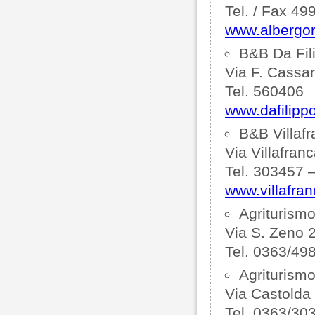
Tel. / Fax 49
www.albergori
B&B Da Fil
Via F. Cassan
Tel. 560406
www.dafilip
B&B Villaf
Via Villafranc
Tel. 303457 
www.villafran
Agriturism
Via S. Zeno 
Tel. 0363/49
Agriturism
Via Castolda
Tel. 0363/30