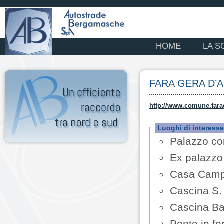
HOME
LA S
FARA GERA D’
http://www.comune.fara
Luoghi di interesse
Palazzo co
Ex palazzo
Casa Campi
Cascina S.
Cascina Bad
Ponte in fe