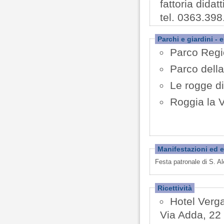
fattoria didat
tel. 0363.398
Parchi e giardini - 
Parco Regi
Parco dell
Le rogge d
Roggia la V
Manifestazioni ed e
Festa patronale di S. A
Ricettività
Hotel Verga
Via Adda, 22