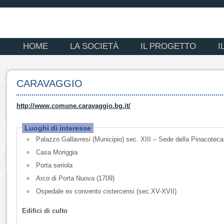
HOME
LA SOCIETÀ
IL PROGETTO
I
CARAVAGGIO
http://www.comune.caravaggio.bg.it/
Luoghi di interesse
Palazzo Gallavresi (Municipio) sec. XIII – Sede della Pinacoteca
Casa Moriggia
Porta seriola
Arco di Porta Nuova (1709)
Ospedale ex convento cistercensi (sec.XV-XVII)
Edifici di culto