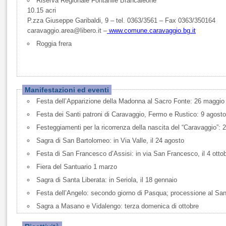
Riserva Regionale Fontanile Brancaleone
10.15 acri
P.zza Giuseppe Garibaldi, 9 – tel. 0363/3561 – Fax 0363/350164
caravaggio.area@libero.it –
www.comune.caravaggio.bg.it
Roggia frera
Manifestazioni ed eventi
Festa dell’Apparizione della Madonna al Sacro Fonte: 26 maggio
Festa dei Santi patroni di Caravaggio, Fermo e Rustico: 9 agosto
Festeggiamenti per la ricorrenza della nascita del “Caravaggio”: 
Sagra di San Bartolomeo: in Via Valle, il 24 agosto
Festa di San Francesco d’Assisi: in via San Francesco, il 4 otto
Fiera del Santuario 1 marzo
Sagra di Santa Liberata: in Seriola, il 18 gennaio
Festa dell’Angelo: secondo giorno di Pasqua; processione al San
Sagra a Masano e Vidalengo: terza domenica di ottobre