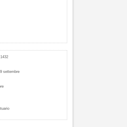
 1432
29 settembre
bre
tuario