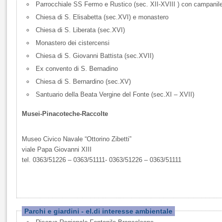
Parrocchiale SS Fermo e Rustico (sec. XII-XVIII ) con campanil
Chiesa di S. Elisabetta (sec.XVI) e monastero
Chiesa di S. Liberata (sec.XVI)
Monastero dei cistercensi
Chiesa di S. Giovanni Battista (sec.XVII)
Ex convento di S. Bernadino
Chiesa di S. Bernardino (sec.XV)
Santuario della Beata Vergine del Fonte (sec.XI – XVII)
Musei-Pinacoteche-Raccolte
Museo Civico Navale “Ottorino Zibetti”
viale Papa Giovanni XIII
tel. 0363/51226 – 0363/51111- 0363/51226 – 0363/51111
Parchi e giardini - el.di interesse ambientale