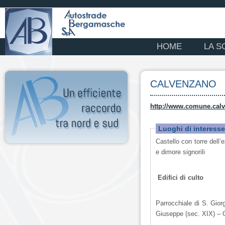
HOME
LA S
CALVENZANO
http://www.comune.calv
Luoghi di interesse
Castello con torre dell
e dimore signorili
Edifici di culto
Parrocchiale di S. Gior
Giuseppe (sec. XIX) – O