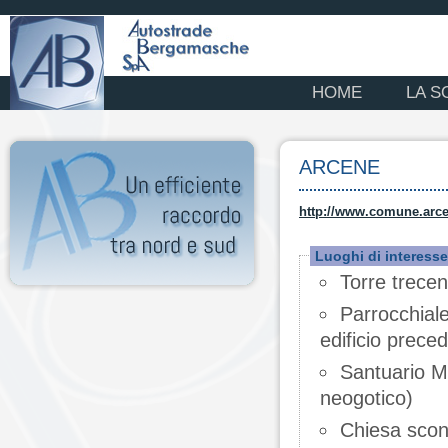
HOME
LA S
ARCENE
http://www.comune.arce
Luoghi di interesse
Torre trecen
Parrocchiale
edificio prece
Santuario Ma
neogotico)
Chiesa scon